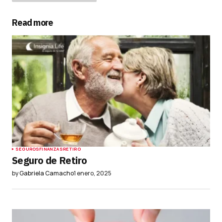
Read more
Tu dirección de correo electrónico no será
publicada.
Los campos obligatorios están
marcados con
*
Comment
*
Your Name
*
SEGUROS
FINANZAS
RETIRO
Seguro de Retiro
by
Gabriela Camacho
1 enero, 2025
Your E-mail
*
Guardar mi nombre, correo electrónico y sitio
web en este navegador para la próxima vez que
haga un comentario.