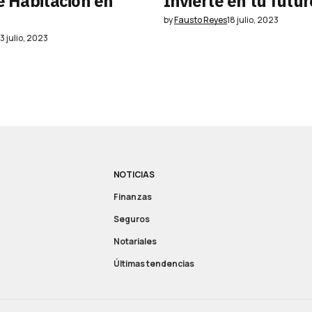
e Habitación en
Invierte en tu futur
by
Fausto Reyes
18 julio, 2023
13 julio, 2023
NOTICIAS
Finanzas
Seguros
Notariales
Últimas tendencias