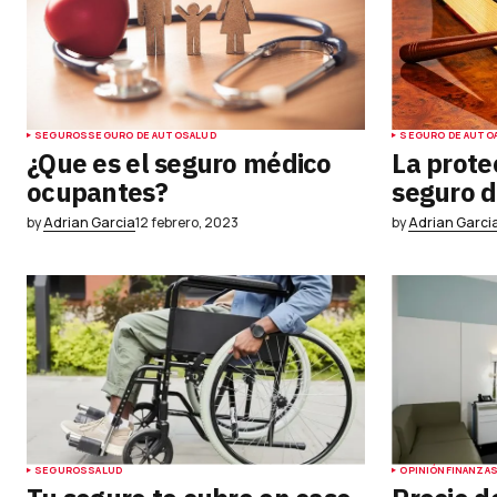
Your Name
*
SEGUROS
SEGURO DE AUTO
SALUD
SEGURO DE AUTO
¿Que es el seguro médico
La prote
ocupantes?
seguro d
Guardar mi nombre, correo electr
sitio web en este navegador para 
by
Adrian Garcia
12 febrero, 2023
by
Adrian Garci
próxima vez que haga un comenta
Submit Comment
SEGUROS
SALUD
OPINIÓN
FINANZA