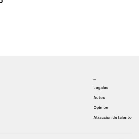
o
_
Legales
Autos
Opinión
Atraccion de talento