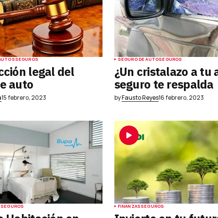
Your E-mail
*
AUTOS
SEGUROS
SEGURO DE AUTO
SEGUROS
cción legal del
¿Un cristalazo a tu 
e auto
seguro te respalda
ónico y
la
a
15 febrero, 2023
by
Fausto Reyes
16 febrero, 2023
rio.
S
SEGUROS
FINANZAS
SEGUROS