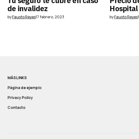
Tu seguro te cubre en caso
Precio d
de invalidez
Hospital
by
Fausto Reyes
17 febrero, 2023
by
Fausto Reyes
MÁS LINKS
Página de ejemplo
Privacy Policy
Contacto