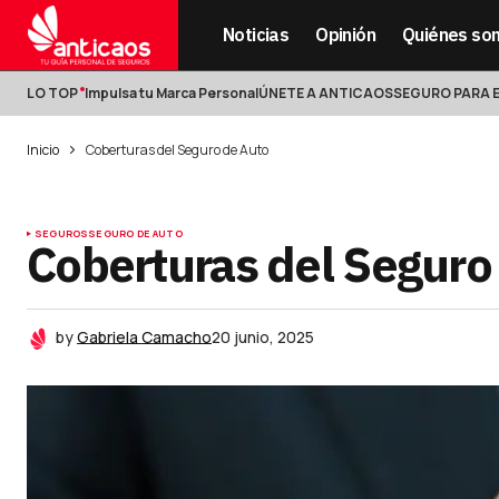
Noticias
Opinión
Quiénes so
LO TOP
Impulsa tu Marca Personal
ÚNETE A ANTICAOS
SEGURO PARA 
Inicio
Coberturas del Seguro de Auto
SEGUROS
SEGURO DE AUTO
Coberturas del Seguro
by
Gabriela Camacho
20 junio, 2025