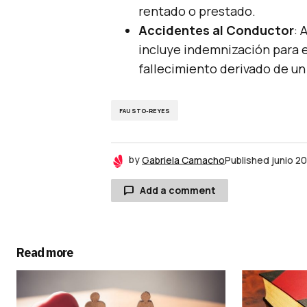
rentado o prestado.
Accidentes al Conductor
: 
incluye indemnización para e
fallecimiento derivado de un
FAUSTO-REYES
by
Gabriela Camacho
Published
junio 2
Add a comment
Read more
Tu dirección de correo electrónico
están marcados con
*
Comment
*