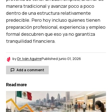
manera tradicional y avanzar poco a poco
dentro de una estructura relativamente
predecible. Pero hoy incluso quienes tienen
preparación profesional, experiencia y empleo
formal descubren que eso ya no garantiza
tranquilidad financiera.
by
Dr. Iván Aguirre
Published
junio 01, 2026
Add a comment
Read more
Tu dirección de correo electrónico no será
publicada.
Los campos obligatorios están
marcados con
*