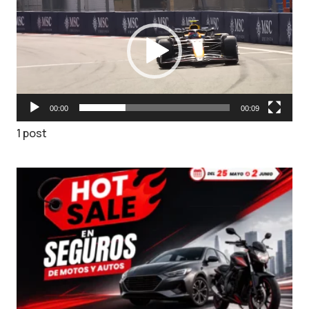
de
vídeo
00:00
00:09
1 post