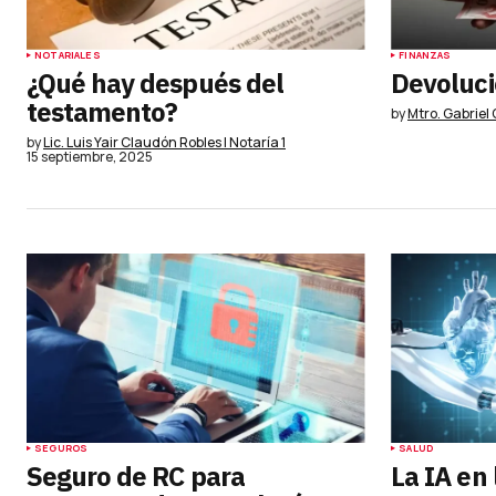
NOTARIALES
FINANZAS
¿Qué hay después del
Devoluci
testamento?
by
Mtro. Gabriel
by
Lic. Luis Yair Claudón Robles | Notaría 1
15 septiembre, 2025
SEGUROS
SALUD
Seguro de RC para
La IA en 