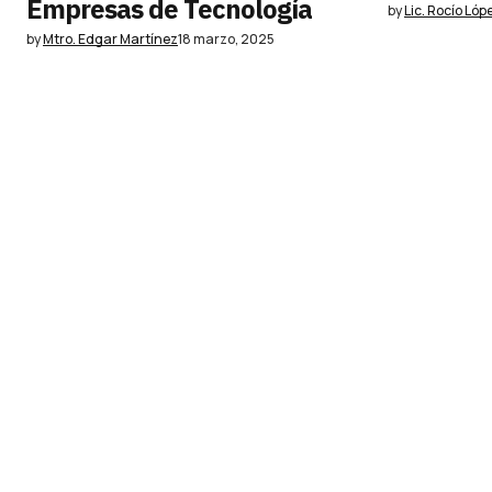
Empresas de Tecnología
by
Lic. Rocío Lóp
by
Mtro. Edgar Martínez
18 marzo, 2025