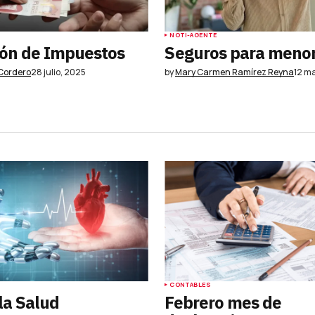
NOTI-AGENTE
ón de Impuestos
Seguros para meno
 Cordero
28 julio, 2025
by
Mary Carmen Ramírez Reyna
12 m
CONTABLES
la Salud
Febrero mes de