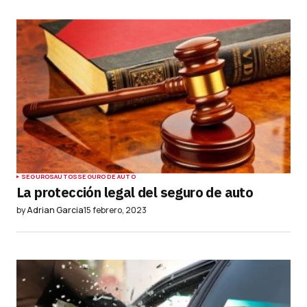
Guardar mi nombre, correo electrónico y sitio
web en este navegador para la próxima vez que
haga un comentario.
Submit Comment
SEGUROS
AUTOS
SEGURO DE AUTO
La protección legal del seguro de auto
by
Adrian Garcia
15 febrero, 2023