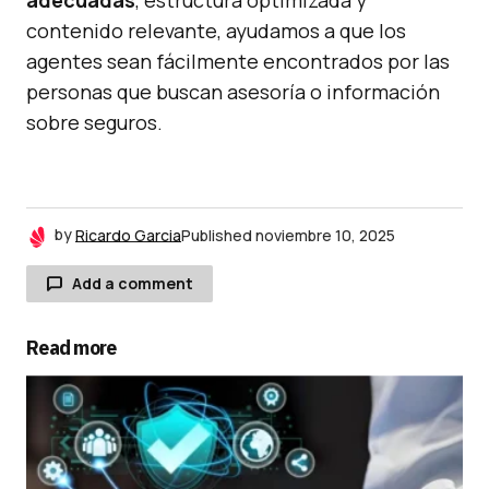
adecuadas
, estructura optimizada y
contenido relevante, ayudamos a que los
agentes sean fácilmente encontrados por las
personas que buscan asesoría o información
sobre seguros.
by
Ricardo Garcia
Published
noviembre 10, 2025
Add a comment
Read more
Tu dirección de correo electrónico no será
publicada.
Los campos obligatorios están
marcados con
*
Comment
*