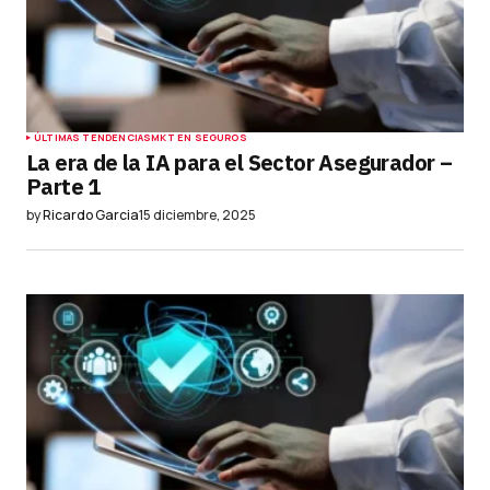
Your Name
*
ÚLTIMAS TENDENCIAS
MKT EN SEGUROS
La era de la IA para el Sector Asegurador –
Parte 1
Your E-mail
*
by
Ricardo Garcia
15 diciembre, 2025
Guardar mi nombre, correo electrónico y sitio
web en este navegador para la próxima vez que
haga un comentario.
Submit Comment