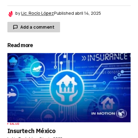
by
Lic. Rocío López
Published
abril 14, 2025
Add a comment
Read more
Tu dirección de correo electrónico no será
publicada.
Los campos obligatorios están
marcados con
*
Comment
*
Your Name
*
SALUD
Insurtech México