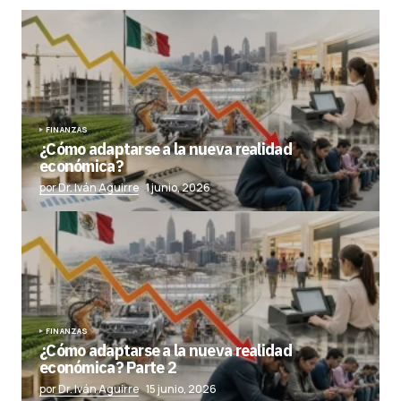
FINANZAS
¿Cómo adaptarse a la nueva realidad
económica?
por Dr. Iván Aguirre
1 junio, 2026
FINANZAS
¿Cómo adaptarse a la nueva realidad
económica? Parte 2
por Dr. Iván Aguirre
15 junio, 2026